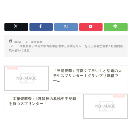
HOME
岡根和奏
「岡根和奏」甲南大学青山華依選手と何度もリレーを走る重要な選手！圧倒的美
貌も密かに話題。
「三浦愛華」可愛くて早い！と話題の大
学生スプリンター！グランプリ連覇で
一...
「工藤聖莉奈」4種競技の札幌中学記録
を持つスプリンター！