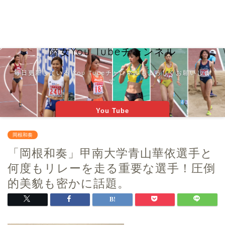
陸女You Tubeチャンネル
毎日更新している You Tubeチャンネルもよろしくお願いしま
す
You Tube
岡根和奏
「岡根和奏」甲南大学青山華依選手と
何度もリレーを走る重要な選手！圧倒
的美貌も密かに話題。