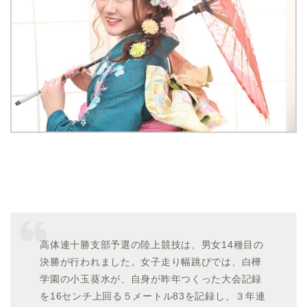
高体連十勝支部予選の陸上競技は、男女14種目の
決勝が行われました。女子走り幅跳びでは、白樺
学園の小玉葵水が、自身が昨年つくった大会記録
を16センチ上回る５メートル83を記録し、３年連