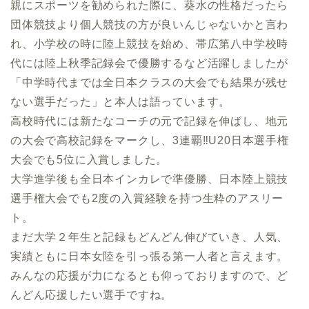
親にスポーツを勧められた際に、葵水の性格だったら
団体競技より個人競技の方が良いんじゃないかと言わ
れ、小学校の時に陸上競技を始め、帯広第八中学校時
代には陸上秋季記録会で優勝するなど活躍しましたが
「中学時代までは全日本クラスの大会でも結果が残せ
ない選手だった」と本人は語っています。
高校時代には新たなコーチの元で記録を伸ばし、地元
の大会で高校記録をマークし、3連覇‼U20日本選手権
大会でも5位に入賞しました。
大学進学後も全日本インカレで準優勝、日本陸上競技
選手権大会でも2度の入賞経験を持つ生粋のアスリー
ト。
まだ大学２年生と記録もどんどん伸びていき、人気、
実績ともに日本女陸を引っ張る第一人者と言えます。
みんなの応援が力になるとも仰っておりますので、ど
んどん応援したい選手ですね。