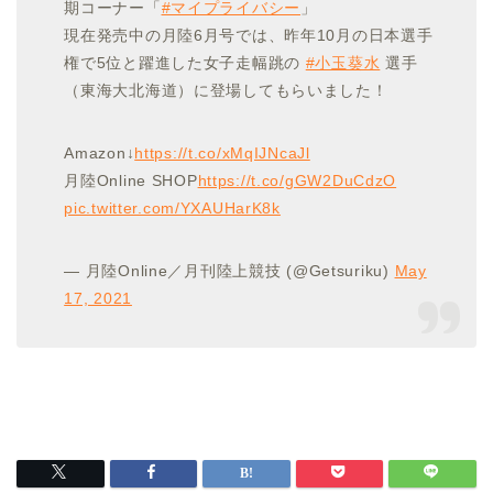
期コーナー「
#マイプライバシー
」
現在発売中の月陸6月号では、昨年10月の日本選手
権で5位と躍進した女子走幅跳の
#小玉葵水
選手
（東海大北海道）に登場してもらいました！
Amazon↓
https://t.co/xMqIJNcaJl
月陸Online SHOP
https://t.co/gGW2DuCdzO
pic.twitter.com/YXAUHarK8k
— 月陸Online／月刊陸上競技 (@Getsuriku)
May
17, 2021