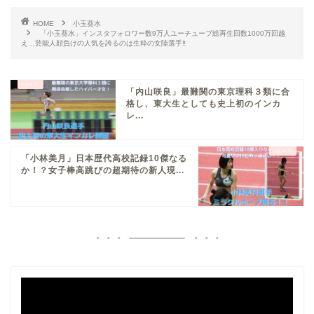
HOME
小玉葵水
「小玉葵水」インスタフォロワー数9万人ユーチューブ総再生回数1000万回越
え…芸能人顔負けの人気を誇るのは生粋の女陸選手‼
「内山咲良」最難関の東京理科３類に合
格し、東大生としても史上初のインカ
レ...
「小林美月」日本歴代高校記録10傑なる
か！？女子棒高跳びの超期待の新人現...