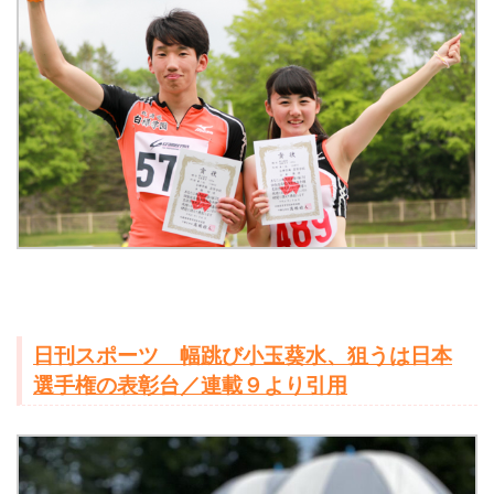
日刊スポーツ 幅跳び小玉葵水、狙うは日本
選手権の表彰台／連載９より引用