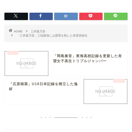
HOME
三井葉乃音
「三井葉乃音」三段跳強し山梨県を制した有望高校生
「岡島奏音」東海高校記録を更新した有
望女子高生トリプルジャンパー
「石原南菜」U18日本記録を樹立した逸
材