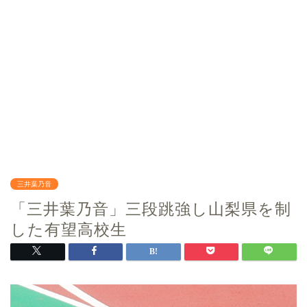
三井葉乃音
「三井葉乃音」三段跳強し山梨県を制
した有望高校生