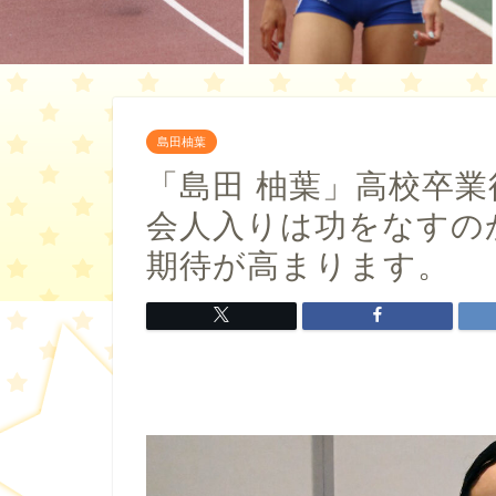
島田柚葉
「島田 柚葉」高校卒
会人入りは功をなすの
期待が高まります。