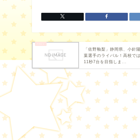
「佐野釉梨」静岡県、小針
葉選手のライバル！高校で
11秒7台を目指しま...