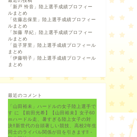
最近の投稿
「新戸 怜音」陸上選手成績プロフィー
ルまとめ
「佐藤志保里」陸上選手成績プロフィー
ルまとめ
「加藤 早紀」陸上選手成績プロフィー
ルまとめ
「益子芽里」陸上選手成績プロフィール
まとめ
「伊藤明子」陸上選手成績プロフィール
まとめ
最近のコメント
「山田裕未」ハードルの女子陸上選手で
す
に
【前田光希】【山田裕未】女子60
ｍハードル走、暑すぎる陸上女子の対
決‼新世代の台頭著しい競技、高校2年生
同士のライバル関係が目を引きます‼ -