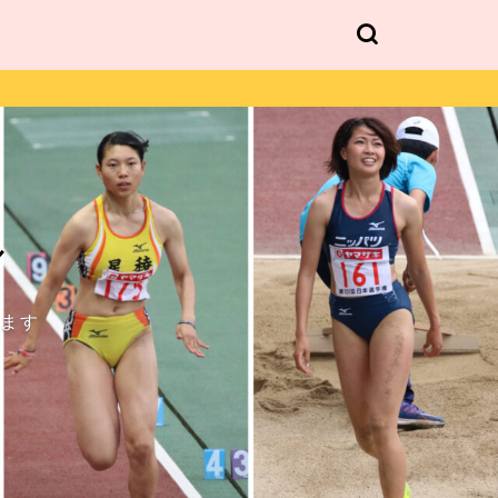
ル
します