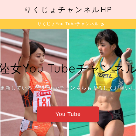
りくじょチャンネルHP
りくじょYou Tubeチャンネル
陸女You Tubeチャンネ
更新している You Tubeチャンネルもよろしくお願い
You Tube