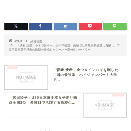
HOME
納村琉愛
「納村 琉愛」小学で日本一、全中準優勝、高校では所属高初優勝に貢献し、寺
田明日香選手以来の快挙を達成したスーパー高校生ハードラー
「森﨑 優希」全中＆インハイを制した
「国内最強系」ハイジャンパー！大学
で...
「宮田稜子」U20日本選手権女子走り幅
跳全国3位！多種目で活躍する高校生...