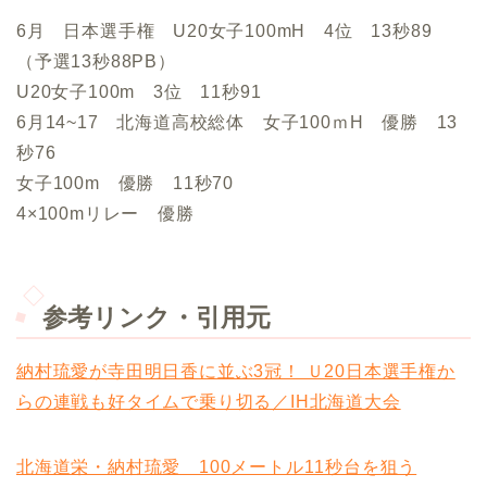
6月 日本選手権 U20女子100mH 4位 13秒89
（予選13秒88PB）
U20女子100m 3位 11秒91
6月14~17 北海道高校総体 女子100ｍH 優勝 13
秒76
女子100m 優勝 11秒70
4×100mリレー 優勝
参考リンク・引用元
納村琉愛が寺田明日香に並ぶ3冠！ Ｕ20日本選手権か
らの連戦も好タイムで乗り切る／IH北海道大会
北海道栄・納村琉愛 100メートル11秒台を狙う