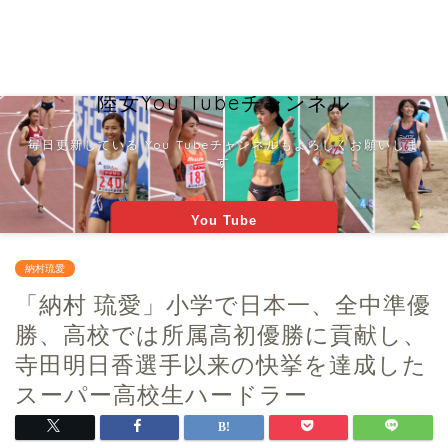
陸女You Tubeチャンネル
毎日更新している You Tubeチャンネルもよろしくお願いしま
す
You Tube
納村琉愛
「納村 琉愛」小学で日本一、全中準優
勝、高校では所属高初優勝に貢献し、
寺田明日香選手以来の快挙を達成した
スーパー高校生ハードラー