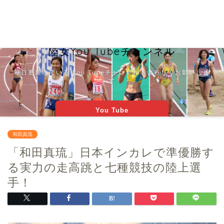
陸女You Tubeチャンネル
毎日更新している You Tubeチャンネルもよろしくお願いしま
す
You Tube
和田真琉
「和田真琉」日本インカレで準優勝す
る実力の走高跳と七種競技の陸上選
手！