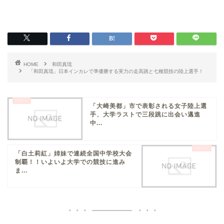
HOME
和田真琉
「和田真琉」日本インカレで準優勝する実力の走高跳と七種競技の陸上選手！
「大崎美都」市で表彰される女子陸上選
手、大学ラストで三段跳に出会い邁進
中...
「白土莉紅」姉妹で連続全国中学校大会
制覇！！いよいよ大学での競技に進み
ま...