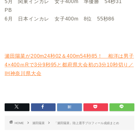
5月 関東インカレ 女子400m 準優勝 54秒31
PB
6月 日本インカレ 女子400m 8位 55秒86
瀬田陽菜が200m24秒02＆400m54秒85！ 相洋は男子
4×400ｍRで3分9秒95と都府県大会初の3分10秒切り／
IH神奈川県大会
HOME
瀬田陽菜
「瀬田陽菜」陸上選手プロフィール成績まとめ