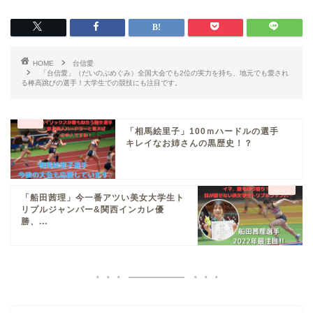
HOME
台信愛
「台信愛」（だいのぶめぐみ）全国大会でも2位の実力を持ち、地元でも愛され
る棒高跳びの選手！大学生での競技にも注目です。
「相馬絵里子」100ｍハードルの選手
キレイなお姉さんの黒歴史！？
「船田茜理」今一番アツい美女大学生ト
リプルジャンパー&関西インカレ優
勝、...