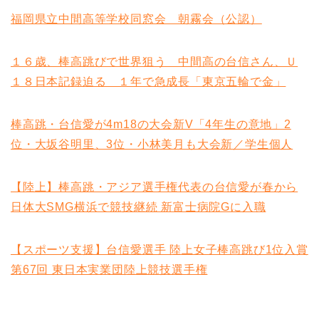
福岡県立中間高等学校同窓会 朝霧会（公認）
１６歳、棒高跳びで世界狙う 中間高の台信さん、Ｕ
１８日本記録迫る １年で急成長「東京五輪で金」
棒高跳・台信愛が4m18の大会新V「4年生の意地」2
位・大坂谷明里、3位・小林美月も大会新／学生個人
【陸上】棒高跳・アジア選手権代表の台信愛が春から
日体大SMG横浜で競技継続 新富士病院Gに入職
【スポーツ支援】台信愛選手 陸上女子棒高跳び1位入賞
第67回 東日本実業団陸上競技選手権