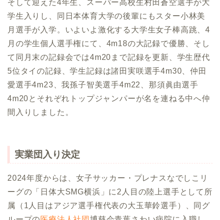
そして迎えた4年生、スーパー高校生村田蒼空選手が大
学生入りし、同日本体育大学の後輩にもスター小林美
月選手が入学。いよいよ激化する大学生女子棒高跳、4
月の学生個人選手権にて、4m18の大記録で優勝、そし
て同月末の記録会では4m20まで記録を更新、学生歴代
5位タイの記録、学生記録は諸田実咲選手4m30、仲田
愛選手4m23、我孫子智美選手4m22、那須眞由選手
4m20とそれぞれトップジャンパーが名を連ねる中へ仲
間入りしました。
実業団入り決定
2024年度からは、女子サッカー・プレナスなでしこリ
ーグの「日体大SMG横浜」に2人目の陸上選手として所
属（1人目はアジア選手権代表の大玉華鈴選手）、同グ
ループの
医療法人社団
博慈会青葉さわい病院に入職し