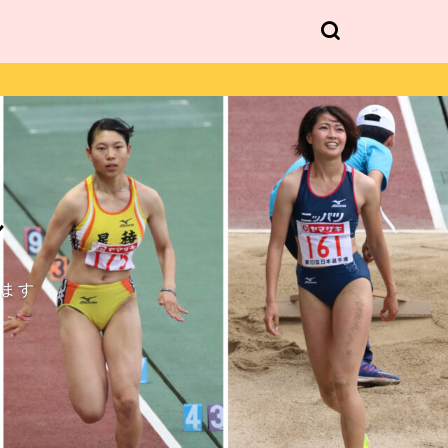
ル
します