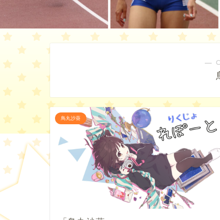
― 
鳥丸沙葵