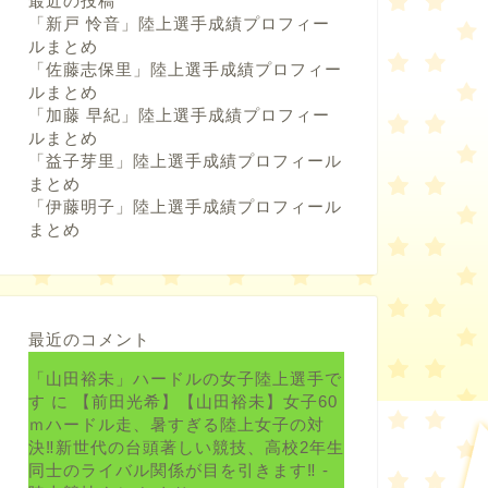
最近の投稿
「新戸 怜音」陸上選手成績プロフィー
ルまとめ
「佐藤志保里」陸上選手成績プロフィー
ルまとめ
「加藤 早紀」陸上選手成績プロフィー
ルまとめ
「益子芽里」陸上選手成績プロフィール
まとめ
「伊藤明子」陸上選手成績プロフィール
まとめ
最近のコメント
「山田裕未」ハードルの女子陸上選手で
す
に
【前田光希】【山田裕未】女子60
ｍハードル走、暑すぎる陸上女子の対
決‼新世代の台頭著しい競技、高校2年生
同士のライバル関係が目を引きます‼ -