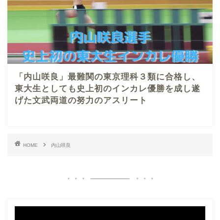
「内山咲良」最難関の東京理科３類に合格し、
東大生としても史上初のインカレ優勝を成し遂
げた文武両道の努力のアスリート
HOME
内山咲良