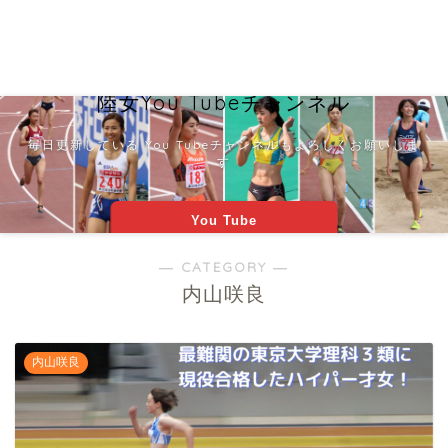
陸女You Tubeチャンネル
毎日更新している You Tubeチャンネルもよろしくお願いしま
す
You Tube
― CATEGORY ―
内山咲良
内山咲良