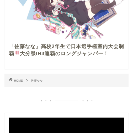
「佐藤なな」高校2年生で日本選手権室内大会制
覇
大分県IH3連覇のロングジャンパー！
HOME
佐藤なな