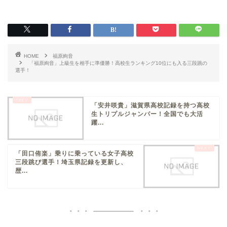
HOME
福原絢音
「福原絢音」上級生を相手に準優勝！高校生ランキング10位にも入る三段跳の
選手！
「安井咲貴」滋賀県高校記録を持つ高校
生トリプルジャンパー！全国でも大活
躍...
「田口侑楽」乗りに乗っている女子高校
三段跳び選手！埼玉県記録を更新し、
歴...