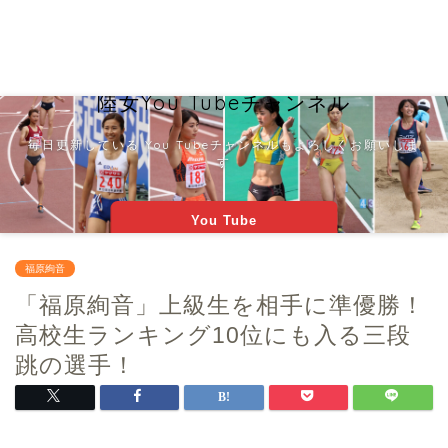
陸女You Tubeチャンネル
毎日更新している You Tubeチャンネルもよろしくお願いしま
す
You Tube
福原絢音
「福原絢音」上級生を相手に準優勝！
高校生ランキング10位にも入る三段
跳の選手！