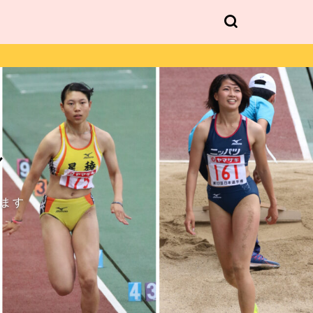
ル
します