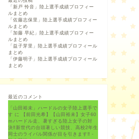
最近の投稿
「新戸 怜音」陸上選手成績プロフィー
ルまとめ
「佐藤志保里」陸上選手成績プロフィー
ルまとめ
「加藤 早紀」陸上選手成績プロフィー
ルまとめ
「益子芽里」陸上選手成績プロフィール
まとめ
「伊藤明子」陸上選手成績プロフィール
まとめ
最近のコメント
「山田裕未」ハードルの女子陸上選手で
す
に
【前田光希】【山田裕未】女子60
ｍハードル走、暑すぎる陸上女子の対
決‼新世代の台頭著しい競技、高校2年生
同士のライバル関係が目を引きます‼ -