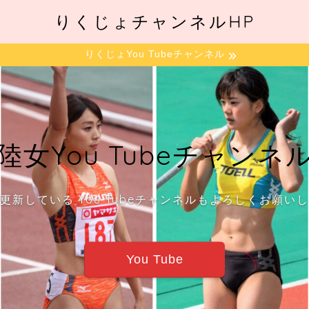
りくじょチャンネルHP
りくじょYou Tubeチャンネル
陸女You Tubeチャンネ
更新している You Tubeチャンネルもよろしくお願い
You Tube