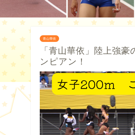
青山華依
「青山華依」陸上強豪
ンピアン！