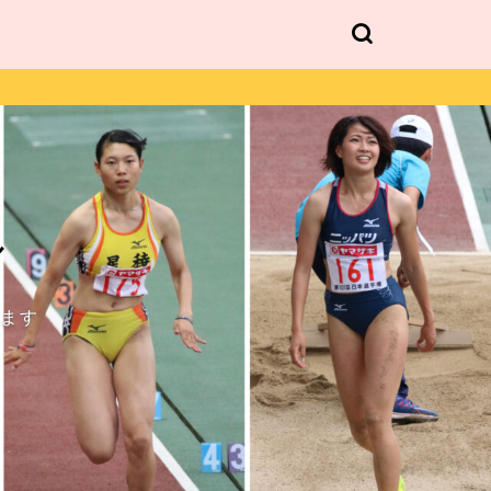
ル
します