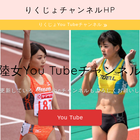
りくじょチャンネルHP
りくじょYou Tubeチャンネル
陸女You Tubeチャンネ
更新している You Tubeチャンネルもよろしくお願い
You Tube