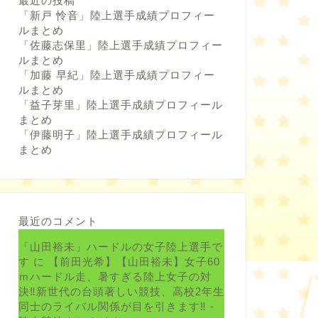
最近の投稿
「新戸 怜音」陸上選手成績プロフィー
ルまとめ
「佐藤志保里」陸上選手成績プロフィー
ルまとめ
「加藤 早紀」陸上選手成績プロフィー
ルまとめ
「益子芽里」陸上選手成績プロフィール
まとめ
「伊藤明子」陸上選手成績プロフィール
まとめ
最近のコメント
「山田裕未」ハードルの女子陸上選手で
す
に
【前田光希】【山田裕未】女子60
ｍハードル走、暑すぎる陸上女子の対
決‼新世代の台頭著しい競技、高校2年生
同士のライバル関係が目を引きます‼ -