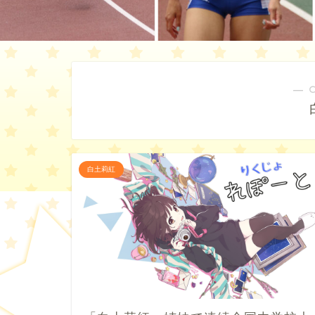
― 
白土莉紅