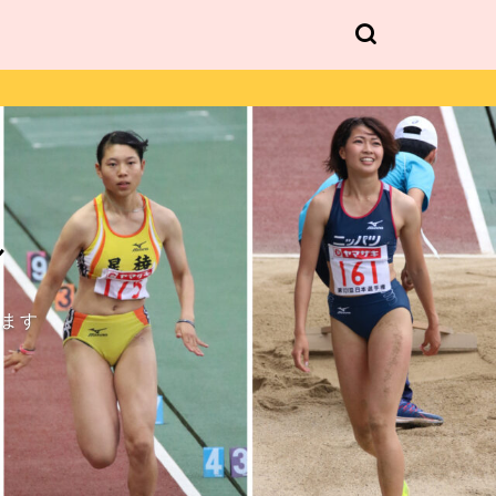
ル
します