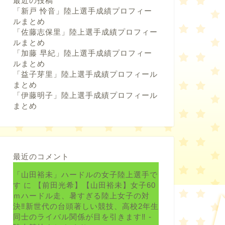
最近の投稿
「新戸 怜音」陸上選手成績プロフィー
ルまとめ
「佐藤志保里」陸上選手成績プロフィー
ルまとめ
「加藤 早紀」陸上選手成績プロフィー
ルまとめ
「益子芽里」陸上選手成績プロフィール
まとめ
「伊藤明子」陸上選手成績プロフィール
まとめ
最近のコメント
「山田裕未」ハードルの女子陸上選手で
す
に
【前田光希】【山田裕未】女子60
ｍハードル走、暑すぎる陸上女子の対
決‼新世代の台頭著しい競技、高校2年生
同士のライバル関係が目を引きます‼ -