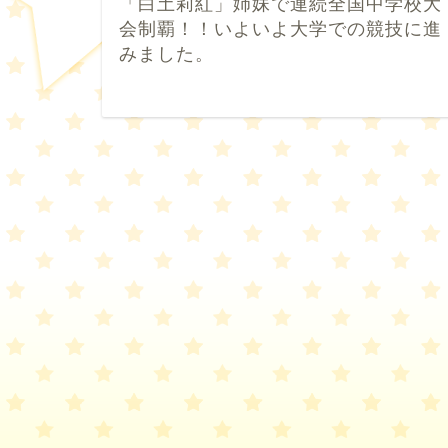
「白土莉紅」姉妹で連続全国中学校大
会制覇！！いよいよ大学での競技に進
みました。