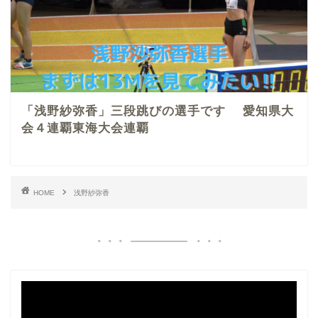
「浅野紗弥香」三段跳びの選手です 愛知県大
会４連覇東海大会連覇
HOME
浅野紗弥香