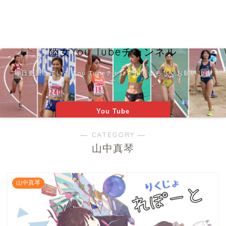
陸女You Tubeチャンネル
毎日更新している You Tubeチャンネルもよろしくお願いしま
す
You Tube
― CATEGORY ―
山中真琴
山中真琴