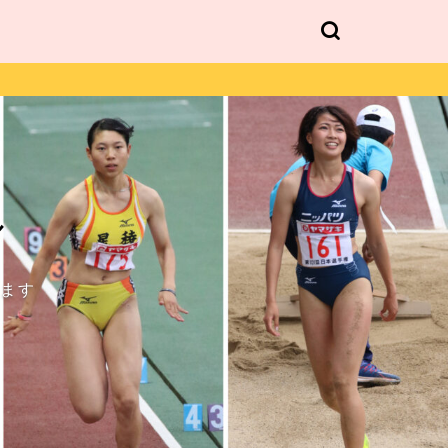
ル
します