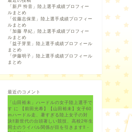
最近の投稿
「新戸 怜音」陸上選手成績プロフィー
ルまとめ
「佐藤志保里」陸上選手成績プロフィー
ルまとめ
「加藤 早紀」陸上選手成績プロフィー
ルまとめ
「益子芽里」陸上選手成績プロフィール
まとめ
「伊藤明子」陸上選手成績プロフィール
まとめ
最近のコメント
「山田裕未」ハードルの女子陸上選手で
す
に
【前田光希】【山田裕未】女子60
ｍハードル走、暑すぎる陸上女子の対
決‼新世代の台頭著しい競技、高校2年生
同士のライバル関係が目を引きます‼ -