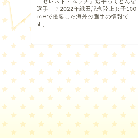
「セレスト・ムッチ」選手ってどんな
選手！？2022年織田記念陸上女子100
ｍHで優勝した海外の選手の情報で
す。